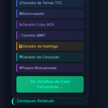
📋
Gerador de Temas TCC
🔄
Reformulador
📝
Gerador Copy AIDA
✅
Corretor ABNT
#️⃣
Gerador de Hashtags
🏁
Gerador de Conclusão
💬
Frases Motivacionais
Ver Detalhes de Cada
Ferramenta →
Destaques Redatudo