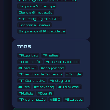
Negócios & Startups
Ciência & Inovação
Marketing Digital & SEO
Economia Criativa
Segurança & Privacidade
TAGS
#Algoritmo
#Análise
#Automação
#Case de Sucesso
#ChatGPT
#copywriting
#Criadores de Conteúdo
#Google
#IA Generativa
#Instagram
#Lista
#Marketing
#Midjourney
#Notícia
#OpenAI
#Programação
#SEO
#Startups