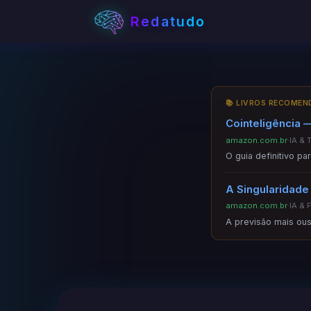
Redatudo
📚 LIVROS RECOME
Cointeligência —
amazon.com.br
·
IA & 
O guia definitivo p
A Singularidade
amazon.com.br
·
IA & 
A previsão mais ous