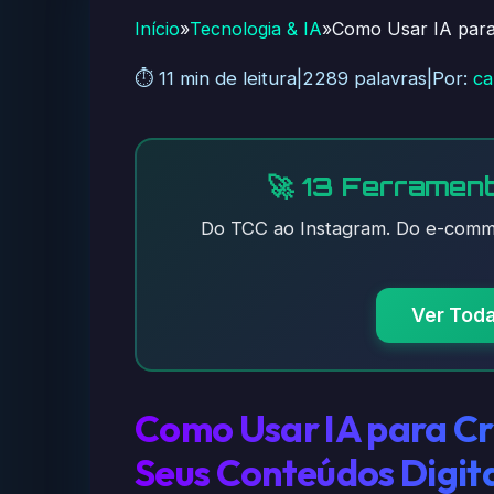
Início
»
Tecnologia & IA
»
Como Usar IA para 
⏱️ 11 min de leitura
|
2289 palavras
|
Por:
ca
🚀 13 Ferrament
Do TCC ao Instagram. Do e-comme
Ver Tod
Como Usar IA para Cr
Seus Conteúdos Digit