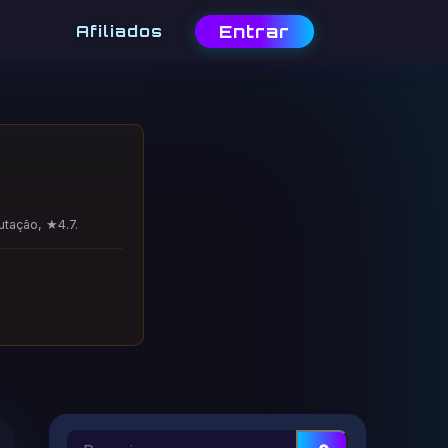
Entrar
Afiliados
utação, ★4.7.