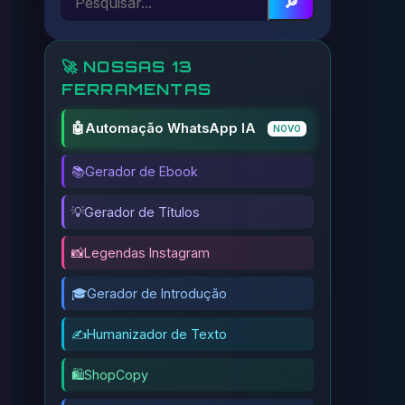
🔎
🚀 NOSSAS 13
FERRAMENTAS
🤖
Automação WhatsApp IA
NOVO
📚
Gerador de Ebook
💡
Gerador de Títulos
📸
Legendas Instagram
🎓
Gerador de Introdução
✍️
Humanizador de Texto
🛍️
ShopCopy