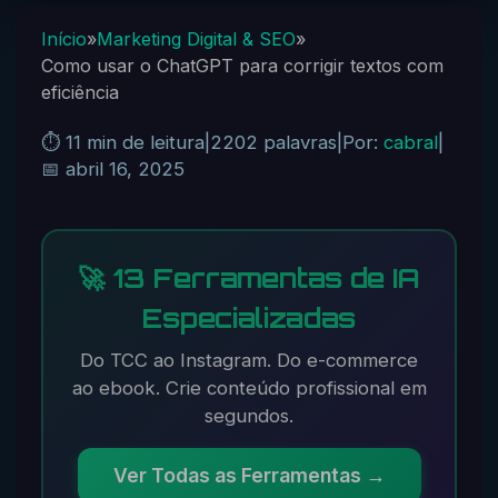
Início
»
Marketing Digital & SEO
»
Como usar o ChatGPT para corrigir textos com
eficiência
⏱️ 11 min de leitura
|
2202 palavras
|
Por:
cabral
|
📅 abril 16, 2025
🚀 13 Ferramentas de IA
Especializadas
Do TCC ao Instagram. Do e-commerce
ao ebook. Crie conteúdo profissional em
segundos.
Ver Todas as Ferramentas →