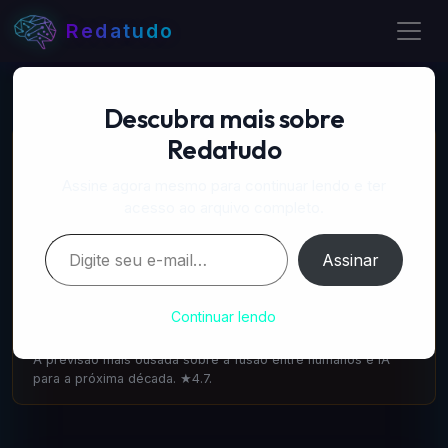
Redatudo
Descubra mais sobre
Redatudo
📚 LIVROS RECOMENDADOS
A Próxima Onda — IA, poder e o maior dilema do
Assine agora mesmo para continuar lendo e ter
século
acesso ao arquivo completo.
amazon.com.br
·
IA & Futuro
Digite seu e-mail…
Escrito pelo cofundador do DeepMind: como a IA vai
Assinar
transformar tudo. 1.100 avaliações ★4.6.
A Singularidade está mais Próxima — Ray Kurzweil
Continuar lendo
amazon.com.br
·
IA & Futuro
A previsão mais ousada sobre a fusão entre humanos e IA
para a próxima década. ★4.7.