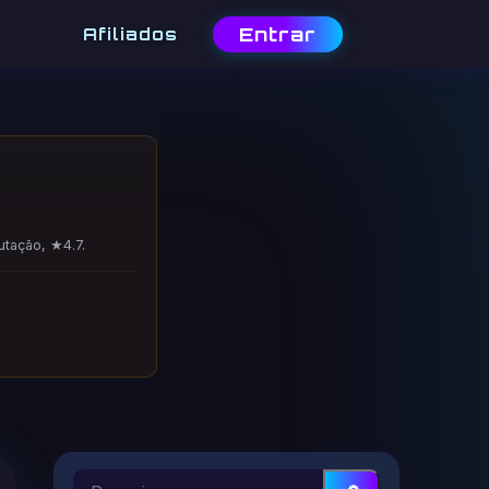
Entrar
Afiliados
utação, ★4.7.