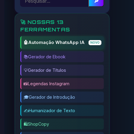
🔎
🚀 NOSSAS 13
FERRAMENTAS
🤖
Automação WhatsApp IA
NOVO
📚
Gerador de Ebook
💡
Gerador de Títulos
📸
Legendas Instagram
🎓
Gerador de Introdução
✍️
Humanizador de Texto
🛍️
ShopCopy