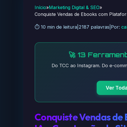
Início
»
Marketing Digital & SEO
»
Conquiste Vendas de Ebooks com Plataform
⏱️ 10 min de leitura
|
2187 palavras
|
Por:
ca
🚀 13 Ferrament
Do TCC ao Instagram. Do e-comme
Ver Tod
Conquiste Vendas de