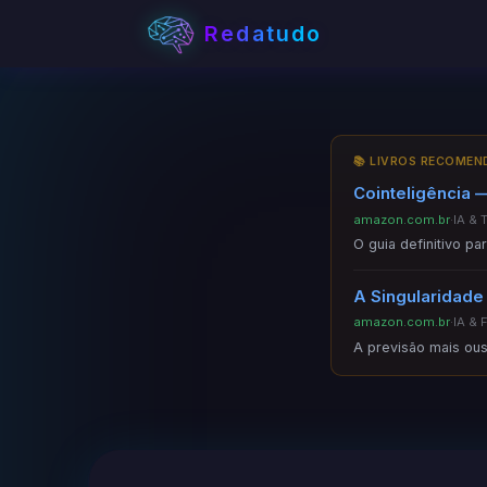
Redatudo
📚 LIVROS RECOME
Cointeligência —
amazon.com.br
·
IA & 
O guia definitivo p
A Singularidade
amazon.com.br
·
IA & 
A previsão mais ous