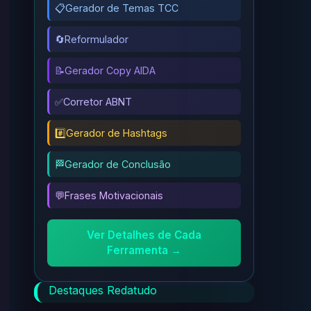
📋
Gerador de Temas TCC
🔄
Reformulador
📝
Gerador Copy AIDA
✅
Corretor ABNT
#️⃣
Gerador de Hashtags
🏁
Gerador de Conclusão
💬
Frases Motivacionais
Ver Detalhes de Cada
Ferramenta →
Destaques Redatudo