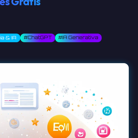
es Grátis
#ChatGPT
#IA Generativa
a & IA