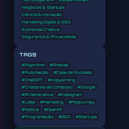
Negócios & Startups
Ciência & Inovação
Marketing Digital & SEO
Economia Criativa
Segurança & Privacidade
TAGS
#Algoritmo
#Análise
#Automação
#Case de Sucesso
#ChatGPT
#copywriting
#Criadores de Conteúdo
#Google
#IA Generativa
#Instagram
#Lista
#Marketing
#Midjourney
#Notícia
#OpenAI
#Programação
#SEO
#Startups