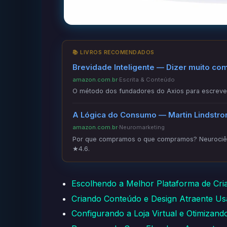
📚 LIVROS RECOMENDADOS
Brevidade Inteligente — Dizer muito co
amazon.com.br
·
Escrita & Conteúdo
O método dos fundadores do Axios para escrever
A Lógica do Consumo — Martin Lindstr
amazon.com.br
·
Neuromarketing
Por que compramos o que compramos? Neurociênc
★4.6.
Escolhendo a Melhor Plataforma de Cri
Criando Conteúdo e Design Atraente Us
Configurando a Loja Virtual e Otimizan