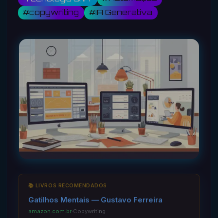
#copywriting
#IA Generativa
📚 LIVROS RECOMENDADOS
Gatilhos Mentais — Gustavo Ferreira
amazon.com.br
·
Copywriting