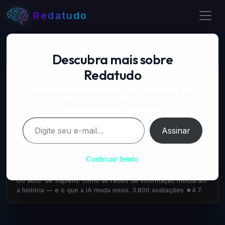
Redatudo
Descubra mais sobre
Redatudo
📚 LIVROS RECOMENDADOS
A Próxima Onda — IA, poder e o maior dilema do
Assine agora mesmo para continuar lendo e ter
século
acesso ao arquivo completo.
amazon.com.br
·
IA & Futuro
Digite seu e-mail…
Escrito pelo cofundador do DeepMind: como a IA vai
Assinar
transformar tudo. 1.100 avaliações ★4.6.
Nexus — Yuval Noah Harari
Continuar lendo
amazon.com.br
·
IA & Sociedade
Do autor de Sapiens: como as redes de informação moldaram
a história — e o que a IA muda nisso. 3.800 avaliações ★4.7.