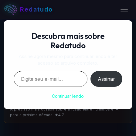
Redatudo
Descubra mais sobre
Redatudo
📚 LIVROS RECOMENDADOS
A Próxima Onda — IA, poder e o maior dilema do
Assine agora mesmo para continuar lendo e ter
século
acesso ao arquivo completo.
amazon.com.br
·
IA & Futuro
Digite seu e-mail…
Escrito pelo cofundador do DeepMind: como a IA vai
Assinar
transformar tudo. 1.100 avaliações ★4.6.
A Singularidade está mais Próxima — Ray Kurzweil
Continuar lendo
amazon.com.br
·
IA & Futuro
A previsão mais ousada sobre a fusão entre humanos e IA
para a próxima década. ★4.7.