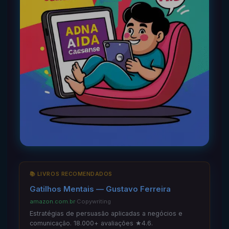
📚 LIVROS RECOMENDADOS
Gatilhos Mentais — Gustavo Ferreira
amazon.com.br
·
Copywriting
Estratégias de persuasão aplicadas a negócios e
comunicação. 18.000+ avaliações ★4.6.