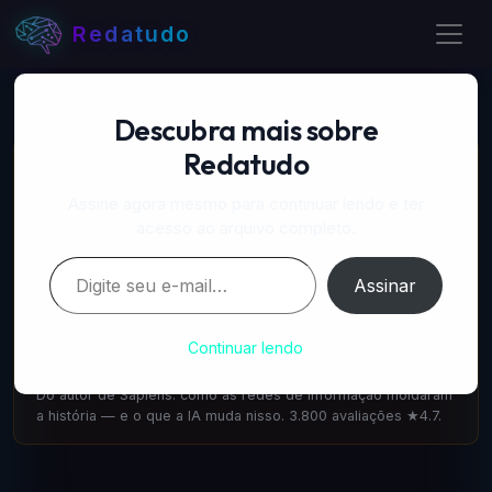
Redatudo
Descubra mais sobre
Redatudo
📚 LIVROS RECOMENDADOS
A Próxima Onda — IA, poder e o maior dilema do
Assine agora mesmo para continuar lendo e ter
século
acesso ao arquivo completo.
amazon.com.br
·
IA & Futuro
Digite seu e-mail…
Escrito pelo cofundador do DeepMind: como a IA vai
Assinar
transformar tudo. 1.100 avaliações ★4.6.
Nexus — Yuval Noah Harari
Continuar lendo
amazon.com.br
·
IA & Sociedade
Do autor de Sapiens: como as redes de informação moldaram
a história — e o que a IA muda nisso. 3.800 avaliações ★4.7.