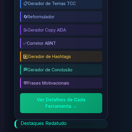
📋
Gerador de Temas TCC
🔄
Reformulador
📝
Gerador Copy AIDA
✅
Corretor ABNT
#️⃣
Gerador de Hashtags
🏁
Gerador de Conclusão
💬
Frases Motivacionais
Ver Detalhes de Cada
Ferramenta →
Destaques Redatudo