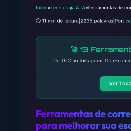
Início
»
Tecnologia & IA
»
Ferramentas de cor
⏱️ 11 min de leitura
|
2235 palavras
|
Por:
ca
🚀 13 Ferrament
Do TCC ao Instagram. Do e-comme
Ver Tod
Ferramentas de correç
para melhorar sua esc