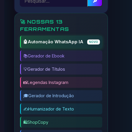
🔎
🚀 NOSSAS 13
FERRAMENTAS
🤖
Automação WhatsApp IA
NOVO
📚
Gerador de Ebook
💡
Gerador de Títulos
📸
Legendas Instagram
🎓
Gerador de Introdução
✍️
Humanizador de Texto
🛍️
ShopCopy