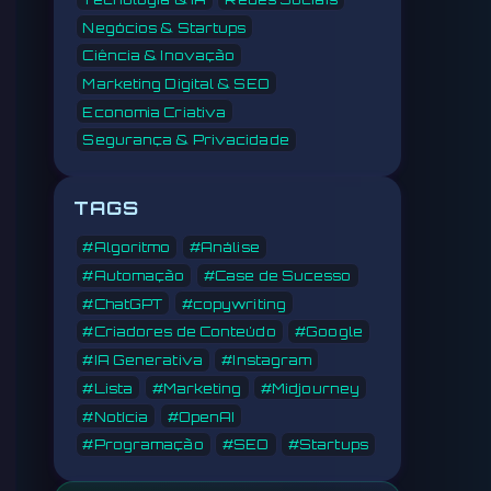
Negócios & Startups
Ciência & Inovação
Marketing Digital & SEO
Economia Criativa
Segurança & Privacidade
TAGS
#Algoritmo
#Análise
#Automação
#Case de Sucesso
#ChatGPT
#copywriting
#Criadores de Conteúdo
#Google
#IA Generativa
#Instagram
#Lista
#Marketing
#Midjourney
#Notícia
#OpenAI
#Programação
#SEO
#Startups