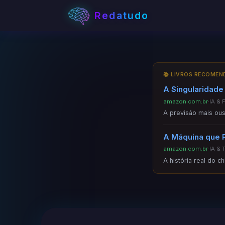
Redatudo
📚 LIVROS RECOME
A Singularidade
amazon.com.br
·
IA & 
A previsão mais ous
A Máquina que 
amazon.com.br
·
IA & 
A história real do c