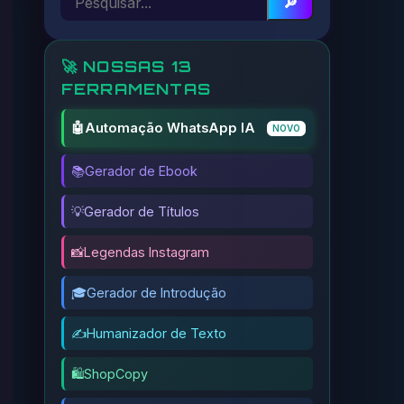
🔎
🚀 NOSSAS 13
FERRAMENTAS
🤖
Automação WhatsApp IA
NOVO
📚
Gerador de Ebook
💡
Gerador de Títulos
📸
Legendas Instagram
🎓
Gerador de Introdução
✍️
Humanizador de Texto
🛍️
ShopCopy