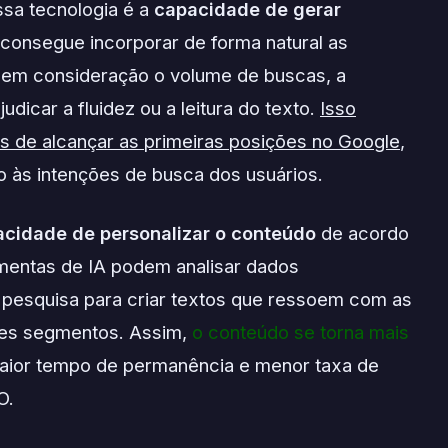
ssa tecnologia é a
capacidade de gerar
A consegue incorporar de forma natural as
 em consideração o volume de buscas, a
dicar a fluidez ou a leitura do texto.
Isso
s de alcançar as primeiras posições no Google
,
o às intenções de busca dos usuários.
cidade de personalizar o conteúdo
de acordo
amentas de IA podem analisar dados
pesquisa para criar textos que ressoem com as
tes segmentos. Assim,
o conteúdo se torna mais
aior tempo de permanência e menor taxa de
O.