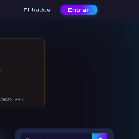
Entrar
Afiliados
.
utação, ★4.7.