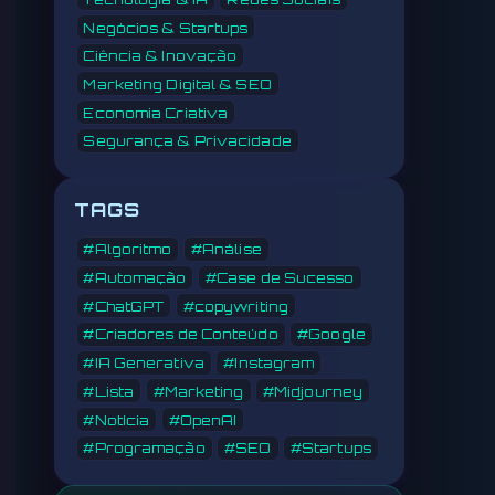
Negócios & Startups
Ciência & Inovação
Marketing Digital & SEO
Economia Criativa
Segurança & Privacidade
TAGS
#Algoritmo
#Análise
#Automação
#Case de Sucesso
#ChatGPT
#copywriting
#Criadores de Conteúdo
#Google
#IA Generativa
#Instagram
#Lista
#Marketing
#Midjourney
#Notícia
#OpenAI
#Programação
#SEO
#Startups