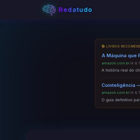
Redatudo
📚 LIVROS RECOME
A Máquina que 
amazon.com.br
·
IA & 
A história real do c
Cointeligência —
amazon.com.br
·
IA & 
O guia definitivo p