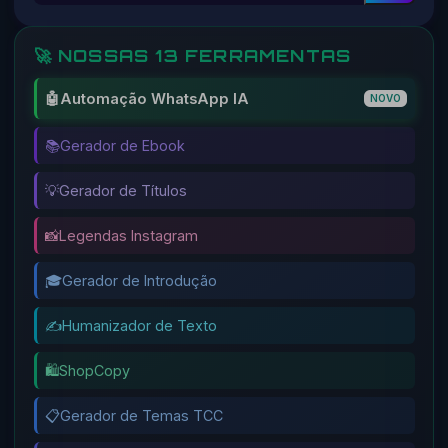
🚀 NOSSAS 13 FERRAMENTAS
🤖
Automação WhatsApp IA
NOVO
📚
Gerador de Ebook
💡
Gerador de Títulos
📸
Legendas Instagram
🎓
Gerador de Introdução
✍️
Humanizador de Texto
🛍️
ShopCopy
📋
Gerador de Temas TCC