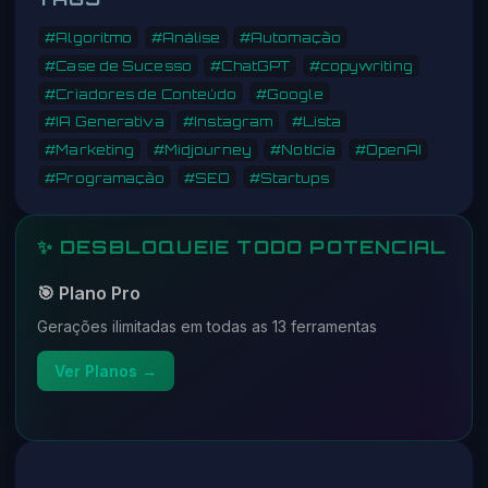
#Algoritmo
#Análise
#Automação
#Case de Sucesso
#ChatGPT
#copywriting
#Criadores de Conteúdo
#Google
#IA Generativa
#Instagram
#Lista
#Marketing
#Midjourney
#Notícia
#OpenAI
#Programação
#SEO
#Startups
✨ DESBLOQUEIE TODO POTENCIAL
🎯 Plano Pro
Gerações ilimitadas em todas as 13 ferramentas
Ver Planos →