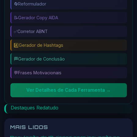
🔄
Reformulador
📝
Gerador Copy AIDA
✅
Corretor ABNT
#️⃣
Gerador de Hashtags
🏁
Gerador de Conclusão
💬
Frases Motivacionais
Ver Detalhes de Cada Ferramenta →
Destaques Redatudo
MAIS LIDOS