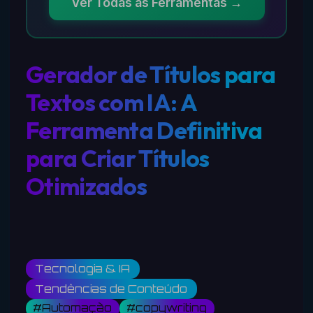
Ver Todas as Ferramentas →
Gerador de Títulos para
Textos com IA: A
Ferramenta Definitiva
para Criar Títulos
Otimizados
Tecnologia & IA
Tendências de Conteúdo
#Automação
#copywriting