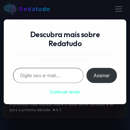
Redatudo
Descubra mais sobre
Redatudo
📚 LIVROS RECOMENDADOS
A Próxima Onda — IA, poder e o maior dilema do
Assine agora mesmo para continuar lendo e ter
século
acesso ao arquivo completo.
amazon.com.br
·
IA & Futuro
Digite seu e-mail…
Escrito pelo cofundador do DeepMind: como a IA vai
Assinar
transformar tudo. 1.100 avaliações ★4.6.
A Singularidade está mais Próxima — Ray Kurzweil
Continuar lendo
amazon.com.br
·
IA & Futuro
A previsão mais ousada sobre a fusão entre humanos e IA
para a próxima década. ★4.7.