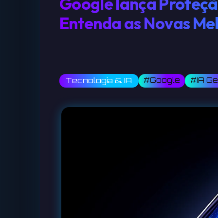
Google lança Proteç
Entenda as Novas Mel
#Google
#IA Ge
Tecnologia & IA