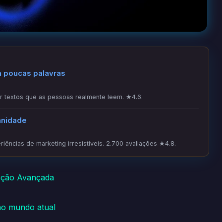
m poucas palavras
 textos que as pessoas realmente leem. ★4.6.
anidade
iências de marketing irresistíveis. 2.700 avaliações ★4.8.
eção Avançada
no mundo atual