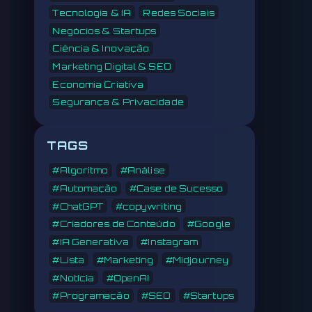
Tecnologia & IA
Redes Sociais
Negócios & Startups
Ciência & Inovação
Marketing Digital & SEO
Economia Criativa
Segurança & Privacidade
TAGS
#Algoritmo
#Análise
#Automação
#Case de Sucesso
#ChatGPT
#copywriting
#Criadores de Conteúdo
#Google
#IA Generativa
#Instagram
#Lista
#Marketing
#Midjourney
#Notícia
#OpenAI
#Programação
#SEO
#Startups