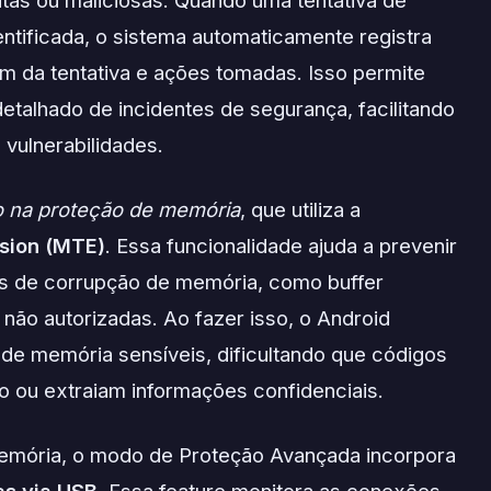
itas ou maliciosas. Quando uma tentativa de
ntificada, o sistema automaticamente registra
em da tentativa e ações tomadas. Isso permite
etalhado de incidentes de segurança, facilitando
vulnerabilidades.
 na proteção de memória
, que utiliza a
sion (MTE)
. Essa funcionalidade ajuda a prevenir
es de corrupção de memória, como buffer
não autorizadas. Ao fazer isso, o Android
de memória sensíveis, dificultando que códigos
 ou extraiam informações confidenciais.
emória, o modo de Proteção Avançada incorpora
as via USB
. Essa feature monitora as conexões