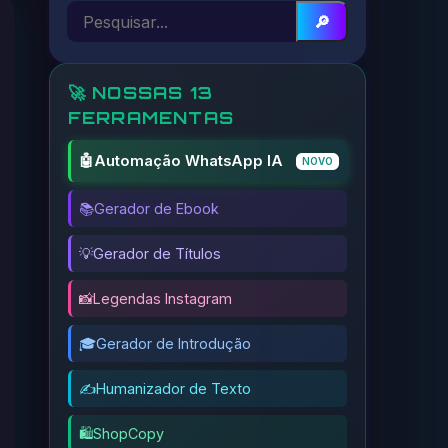
🔎
🚀 NOSSAS 13
FERRAMENTAS
🤖
Automação WhatsApp IA
NOVO
📚
Gerador de Ebook
💡
Gerador de Títulos
📸
Legendas Instagram
🎓
Gerador de Introdução
✍️
Humanizador de Texto
🛍️
ShopCopy