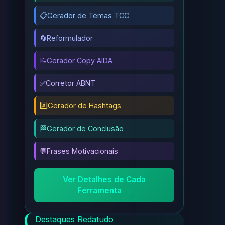
📋
Gerador de Temas TCC
🔄
Reformulador
📝
Gerador Copy AIDA
✅
Corretor ABNT
#️⃣
Gerador de Hashtags
🏁
Gerador de Conclusão
💬
Frases Motivacionais
Ver Detalhes de Cada
Ferramenta →
Destaques Redatudo