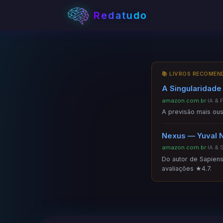
Redatudo
📚 LIVROS RECOME
A Singularidade
amazon.com.br
·
IA & 
A previsão mais ous
Nexus — Yuval N
amazon.com.br
·
IA & 
Do autor de Sapiens
avaliações ★4.7.