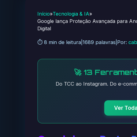
Início
»
Tecnologia & IA
»
Google lança Proteção Avançada para And
Digital
⏱️ 8 min de leitura
|
1689 palavras
|
Por:
cab
🚀 13 Ferrament
Do TCC ao Instagram. Do e-comme
Ver Tod