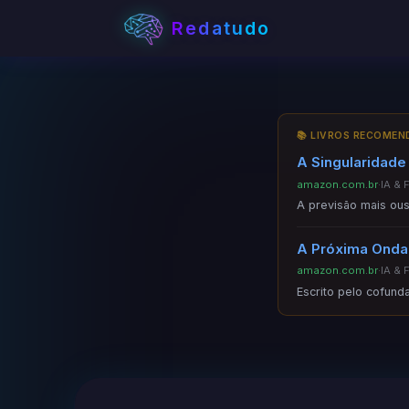
Redatudo
📚 LIVROS RECOME
A Singularidade
amazon.com.br
·
IA & 
A previsão mais ous
A Próxima Onda 
amazon.com.br
·
IA & 
Escrito pelo cofund