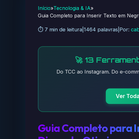
Início
»
Tecnologia & IA
»
Guia Completo para Inserir Texto em Negr
⏱️ 7 min de leitura
|
1464 palavras
|
Por:
cab
🚀 13 Ferrament
Do TCC ao Instagram. Do e-comme
Ver Tod
Guia Completo para In