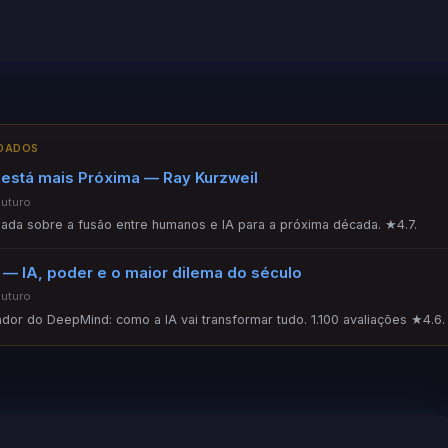
NDADOS
 está mais Próxima — Ray Kurzweil
Futuro
ada sobre a fusão entre humanos e IA para a próxima década. ★4.7.
— IA, poder e o maior dilema do século
Futuro
ador do DeepMind: como a IA vai transformar tudo. 1.100 avaliações ★4.6.