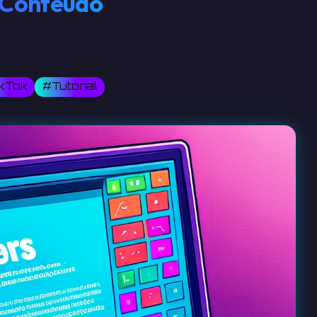
u Conteúdo
kTok
#Tutorial