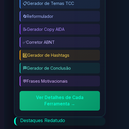
📋
Gerador de Temas TCC
🔄
Reformulador
📝
Gerador Copy AIDA
✅
Corretor ABNT
#️⃣
Gerador de Hashtags
🏁
Gerador de Conclusão
💬
Frases Motivacionais
Ver Detalhes de Cada
Ferramenta →
Destaques Redatudo