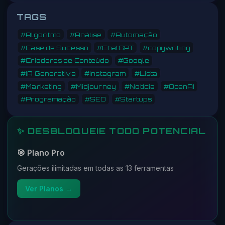
TAGS
#Algoritmo
#Análise
#Automação
#Case de Sucesso
#ChatGPT
#copywriting
#Criadores de Conteúdo
#Google
#IA Generativa
#Instagram
#Lista
#Marketing
#Midjourney
#Notícia
#OpenAI
#Programação
#SEO
#Startups
✨ DESBLOQUEIE TODO POTENCIAL
🎯 Plano Pro
Gerações ilimitadas em todas as 13 ferramentas
Ver Planos →