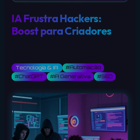
IA Frustra Hackers:
Boost para Criadores
#Automação
Tecnologia & IA
#ChatGPT
#IA Generativa
#SEO