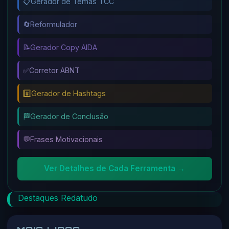
📋
Gerador de Temas TCC
🔄
Reformulador
📝
Gerador Copy AIDA
✅
Corretor ABNT
#️⃣
Gerador de Hashtags
🏁
Gerador de Conclusão
💬
Frases Motivacionais
Ver Detalhes de Cada Ferramenta →
Destaques Redatudo