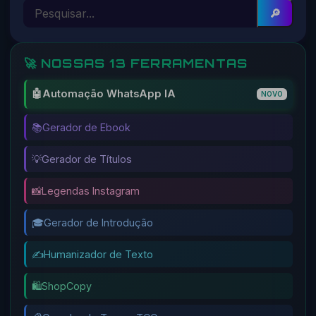
🔎
🚀 NOSSAS 13 FERRAMENTAS
🤖
Automação WhatsApp IA
NOVO
📚
Gerador de Ebook
💡
Gerador de Títulos
📸
Legendas Instagram
🎓
Gerador de Introdução
✍️
Humanizador de Texto
🛍️
ShopCopy