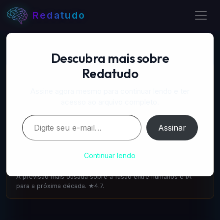
Redatudo
Descubra mais sobre
Redatudo
📚 LIVROS RECOMENDADOS
A Próxima Onda — IA, poder e o maior dilema do
Assine agora mesmo para continuar lendo e ter
século
acesso ao arquivo completo.
amazon.com.br
·
IA & Futuro
Digite seu e-mail…
Escrito pelo cofundador do DeepMind: como a IA vai
Assinar
transformar tudo. 1.100 avaliações ★4.6.
A Singularidade está mais Próxima — Ray Kurzweil
Continuar lendo
amazon.com.br
·
IA & Futuro
A previsão mais ousada sobre a fusão entre humanos e IA
para a próxima década. ★4.7.