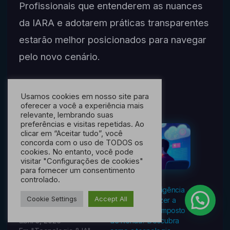
Profissionais que entenderem as nuances
da IARA e adotarem práticas transparentes
estarão melhor posicionados para navegar
pelo novo cenário.
Usamos cookies em nosso site para
Relacionado
oferecer a você a experiência mais
relevante, lembrando suas
preferências e visitas repetidas. Ao
clicar em “Aceitar tudo”, você
concorda com o uso de TODOS os
cookies. No entanto, você pode
visitar "Configurações de cookies"
para fornecer um consentimento
controlado.
Automação Decisória no
Posso usar inteligência
Cookie Settings
Accept All
Direito Tributário: Guia
artificial para fazer a
Completo
declaração do Imposto
abril 5, 2026
de Renda? Descubra