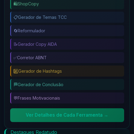
🛍️
ShopCopy
📋
Gerador de Temas TCC
🔄
Reformulador
📝
Gerador Copy AIDA
✅
Corretor ABNT
#️⃣
Gerador de Hashtags
🏁
Gerador de Conclusão
💬
Frases Motivacionais
Ver Detalhes de Cada Ferramenta →
Destaques Redatudo