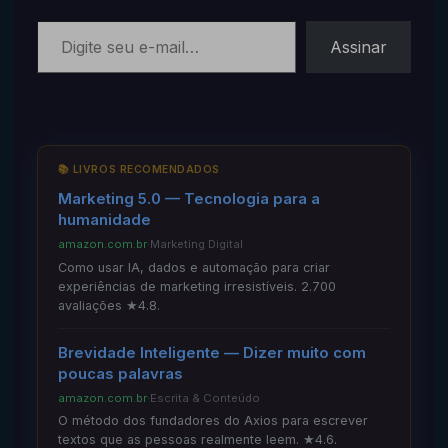
Digite seu e-mail…
Assinar
📚 LIVROS RECOMENDADOS
Marketing 5.0 — Tecnologia para a
humanidade
amazon.com.br
·
Marketing Digital
Como usar IA, dados e automação para criar
experiências de marketing irresistíveis. 2.700
avaliações ★4.8.
Brevidade Inteligente — Dizer muito com
poucas palavras
amazon.com.br
·
Escrita & Conteúdo
O método dos fundadores do Axios para escrever
textos que as pessoas realmente leem. ★4.6.