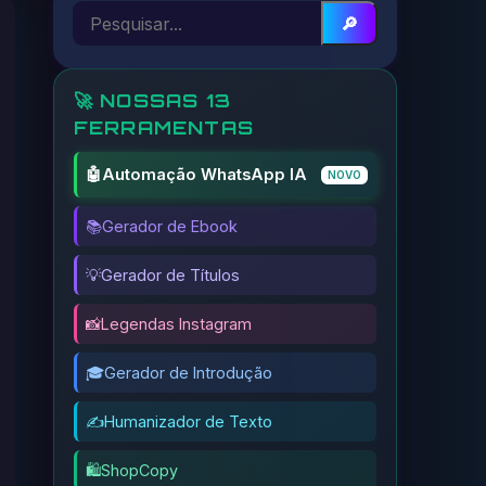
🔎
🚀 NOSSAS 13
FERRAMENTAS
🤖
Automação WhatsApp IA
NOVO
📚
Gerador de Ebook
💡
Gerador de Títulos
📸
Legendas Instagram
🎓
Gerador de Introdução
✍️
Humanizador de Texto
🛍️
ShopCopy