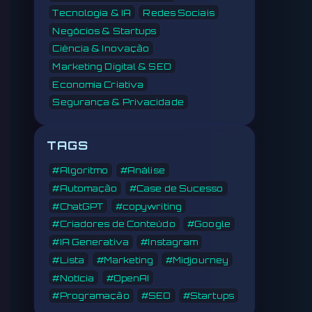
Tecnologia & IA
Redes Sociais
Negócios & Startups
Ciência & Inovação
Marketing Digital & SEO
Economia Criativa
Segurança & Privacidade
TAGS
#Algoritmo
#Análise
#Automação
#Case de Sucesso
#ChatGPT
#copywriting
#Criadores de Conteúdo
#Google
#IA Generativa
#Instagram
#Lista
#Marketing
#Midjourney
#Notícia
#OpenAI
#Programação
#SEO
#Startups