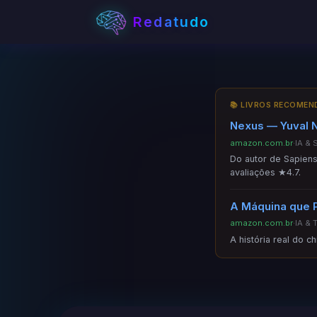
Redatudo
📚 LIVROS RECOME
Nexus — Yuval N
amazon.com.br
·
IA & 
Do autor de Sapiens
avaliações ★4.7.
A Máquina que 
amazon.com.br
·
IA & 
A história real do c