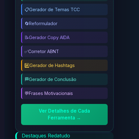
📋
Gerador de Temas TCC
🔄
Reformulador
📝
Gerador Copy AIDA
✅
Corretor ABNT
#️⃣
Gerador de Hashtags
🏁
Gerador de Conclusão
💬
Frases Motivacionais
Ver Detalhes de Cada
Ferramenta →
Destaques Redatudo