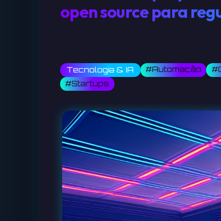
open source para regu
#Automação
#
Tecnologia & IA
#Startups