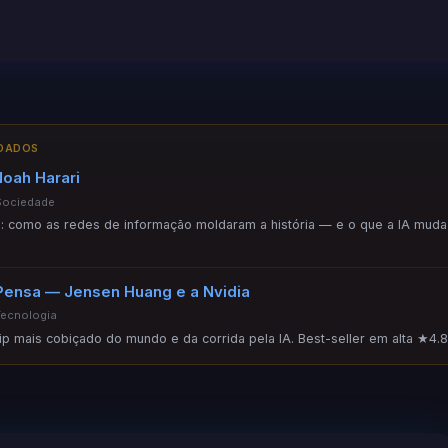
NDADOS
oah Harari
Sociedade
: como as redes de informação moldaram a história — e o que a IA muda
Pensa — Jensen Huang e a Nvidia
Tecnologia
hip mais cobiçado do mundo e da corrida pela IA. Best-seller em alta ★4.8