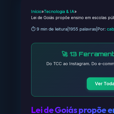
Início
»
Tecnologia & IA
»
Lei de Goiás propõe ensino em escolas púb
⏱️ 9 min de leitura
|
1955 palavras
|
Por:
cab
🚀 13 Ferrament
Do TCC ao Instagram. Do e-comme
Ver Tod
Lei de Goiás propõe e