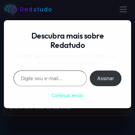
Redatudo
Descubra mais sobre
Redatudo
📚 LIVROS RECOMENDADOS
A Singularidade está mais Próxima — Ray Kurzweil
Assine agora mesmo para continuar lendo e ter
amazon.com.br
·
IA & Futuro
acesso ao arquivo completo.
A previsão mais ousada sobre a fusão entre humanos e IA
Digite seu e-mail…
para a próxima década. ★4.7.
Assinar
A Máquina que Pensa — Jensen Huang e a Nvidia
Continuar lendo
amazon.com.br
·
IA & Tecnologia
A história real do chip mais cobiçado do mundo e da corrida
pela IA. Best-seller em alta ★4.8.