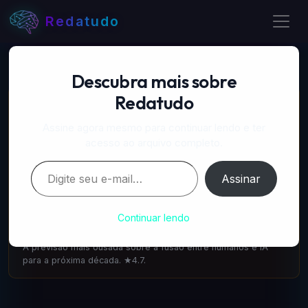
Redatudo
Descubra mais sobre
Redatudo
📚 LIVROS RECOMENDADOS
A Próxima Onda — IA, poder e o maior dilema do
Assine agora mesmo para continuar lendo e ter
século
acesso ao arquivo completo.
amazon.com.br
·
IA & Futuro
Digite seu e-mail…
Escrito pelo cofundador do DeepMind: como a IA vai
Assinar
transformar tudo. 1.100 avaliações ★4.6.
A Singularidade está mais Próxima — Ray Kurzweil
Continuar lendo
amazon.com.br
·
IA & Futuro
A previsão mais ousada sobre a fusão entre humanos e IA
para a próxima década. ★4.7.