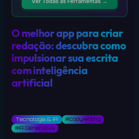
Ver Todas as Ferramentas →
O melhor app para criar
redação: descubra como
impulsionar sua escrita
com inteligência
artificial
#copywriting
Tecnologia & IA
#IA Generativa