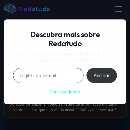
Redatudo
Descubra mais sobre
Redatudo
📚 LIVROS RECOMENDADOS
A Próxima Onda — IA, poder e o maior dilema do
Assine agora mesmo para continuar lendo e ter
século
acesso ao arquivo completo.
amazon.com.br
·
IA & Futuro
Digite seu e-mail…
Escrito pelo cofundador do DeepMind: como a IA vai
Assinar
transformar tudo. 1.100 avaliações ★4.6.
Nexus — Yuval Noah Harari
Continuar lendo
amazon.com.br
·
IA & Sociedade
Do autor de Sapiens: como as redes de informação moldaram
a história — e o que a IA muda nisso. 3.800 avaliações ★4.7.