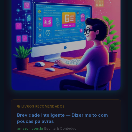
📚 LIVROS RECOMENDADOS
Brevidade Inteligente — Dizer muito com
poucas palavras
amazon.com.br
·
Escrita & Conteúdo