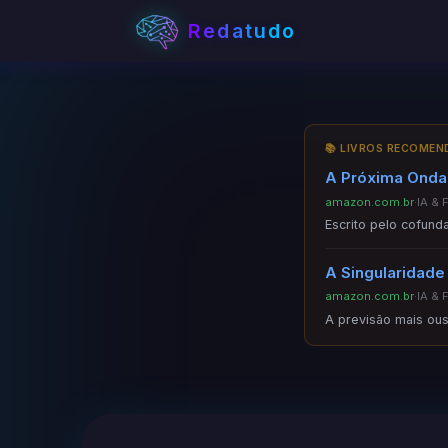
Redatudo
📚 LIVROS RECOME
A Próxima Onda 
amazon.com.br
·
IA & 
Escrito pelo cofund
A Singularidade
amazon.com.br
·
IA & 
A previsão mais ous