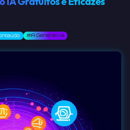
 IA Gratuitos e Eficazes
#IA Generativa
onteúdo