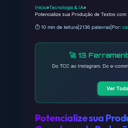
Início
»
Tecnologia & IA
»
Potencialize sua Produção de Textos com 
⏱️ 10 min de leitura
|
2136 palavras
|
Por:
ca
🚀 13 Ferrament
Do TCC ao Instagram. Do e-comme
Ver Tod
Potencialize sua Pro