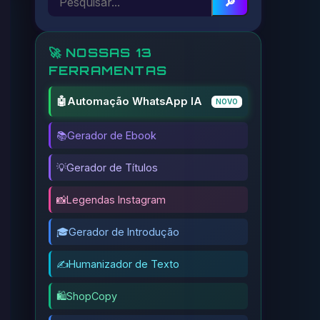
🔎
🚀 NOSSAS 13
FERRAMENTAS
🤖
Automação WhatsApp IA
NOVO
📚
Gerador de Ebook
💡
Gerador de Títulos
📸
Legendas Instagram
🎓
Gerador de Introdução
✍️
Humanizador de Texto
🛍️
ShopCopy