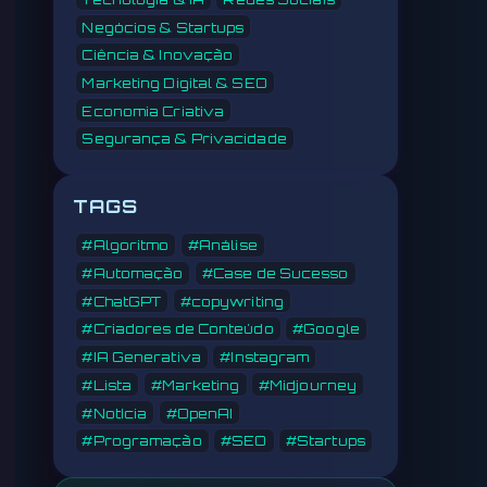
Negócios & Startups
Ciência & Inovação
Marketing Digital & SEO
Economia Criativa
Segurança & Privacidade
TAGS
#Algoritmo
#Análise
#Automação
#Case de Sucesso
#ChatGPT
#copywriting
#Criadores de Conteúdo
#Google
#IA Generativa
#Instagram
#Lista
#Marketing
#Midjourney
#Notícia
#OpenAI
#Programação
#SEO
#Startups