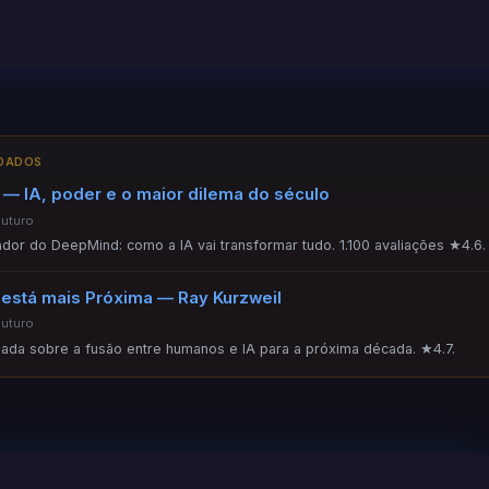
NDADOS
— IA, poder e o maior dilema do século
Futuro
ador do DeepMind: como a IA vai transformar tudo. 1.100 avaliações ★4.6.
 está mais Próxima — Ray Kurzweil
Futuro
ada sobre a fusão entre humanos e IA para a próxima década. ★4.7.