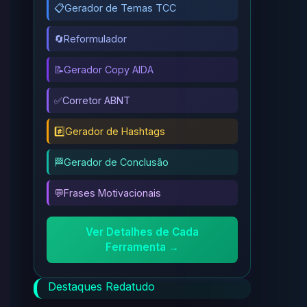
📋
Gerador de Temas TCC
🔄
Reformulador
📝
Gerador Copy AIDA
✅
Corretor ABNT
#️⃣
Gerador de Hashtags
🏁
Gerador de Conclusão
💬
Frases Motivacionais
Ver Detalhes de Cada
Ferramenta →
Destaques Redatudo