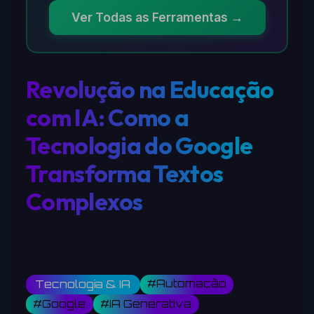
Ver Todas as Ferramentas →
Revolução na Educação
com IA: Como a
Tecnologia do Google
Transforma Textos
Complexos
#Automação
Tecnologia & IA
#Google
#IA Generativa