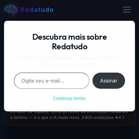
Redatudo
Descubra mais sobre
Redatudo
📚 LIVROS RECOMENDADOS
A Próxima Onda — IA, poder e o maior dilema do
Assine agora mesmo para continuar lendo e ter
século
acesso ao arquivo completo.
amazon.com.br
·
IA & Futuro
Digite seu e-mail…
Escrito pelo cofundador do DeepMind: como a IA vai
Assinar
transformar tudo. 1.100 avaliações ★4.6.
Nexus — Yuval Noah Harari
Continuar lendo
amazon.com.br
·
IA & Sociedade
Do autor de Sapiens: como as redes de informação moldaram
a história — e o que a IA muda nisso. 3.800 avaliações ★4.7.