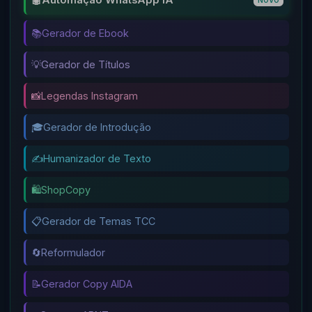
🤖
Automação WhatsApp IA
📚
Gerador de Ebook
💡
Gerador de Títulos
📸
Legendas Instagram
🎓
Gerador de Introdução
✍️
Humanizador de Texto
🛍️
ShopCopy
📋
Gerador de Temas TCC
🔄
Reformulador
📝
Gerador Copy AIDA