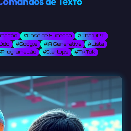
 Comandos de Texto
omação
#Case de Sucesso
#ChatGPT
eúdo
#Google
#IA Generativa
#Lista
#Programação
#Startups
#TikTok