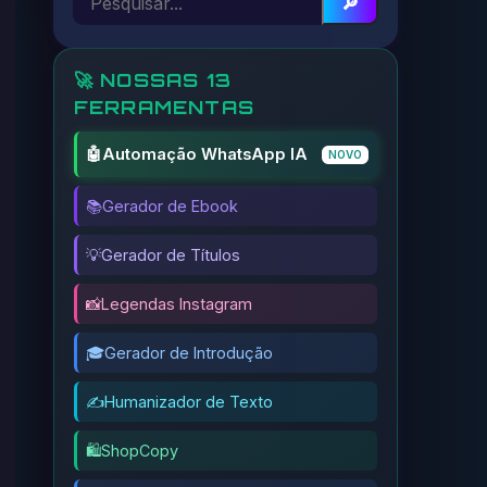
🔎
🚀 NOSSAS 13
FERRAMENTAS
🤖
Automação WhatsApp IA
NOVO
📚
Gerador de Ebook
💡
Gerador de Títulos
📸
Legendas Instagram
🎓
Gerador de Introdução
✍️
Humanizador de Texto
🛍️
ShopCopy