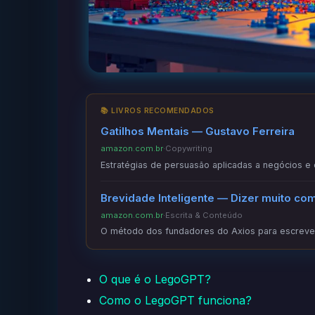
📚 LIVROS RECOMENDADOS
Gatilhos Mentais — Gustavo Ferreira
amazon.com.br
·
Copywriting
Estratégias de persuasão aplicadas a negócios e
Brevidade Inteligente — Dizer muito co
amazon.com.br
·
Escrita & Conteúdo
O método dos fundadores do Axios para escrever
O que é o LegoGPT?
Como o LegoGPT funciona?