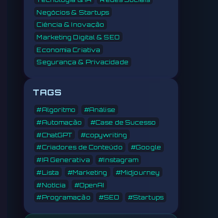
Negócios & Startups
Ciência & Inovação
Marketing Digital & SEO
Economia Criativa
Segurança & Privacidade
TAGS
#Algoritmo
#Análise
#Automação
#Case de Sucesso
#ChatGPT
#copywriting
#Criadores de Conteúdo
#Google
#IA Generativa
#Instagram
#Lista
#Marketing
#Midjourney
#Notícia
#OpenAI
#Programação
#SEO
#Startups