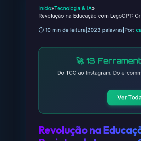
Início
»
Tecnologia & IA
»
Revolução na Educação com LegoGPT: Cri
⏱️ 10 min de leitura
|
2023 palavras
|
Por:
c
🚀 13 Ferrament
Do TCC ao Instagram. Do e-comme
Ver Tod
Revolução na Educaç