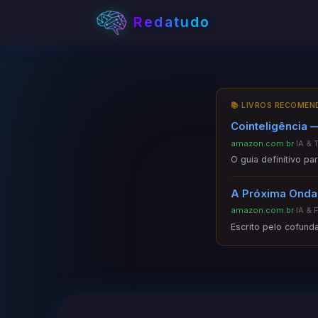
Redatudo
📚 LIVROS RECOME
Cointeligência —
amazon.com.br
·
IA & 
O guia definitivo p
A Próxima Onda 
amazon.com.br
·
IA & 
Escrito pelo cofund