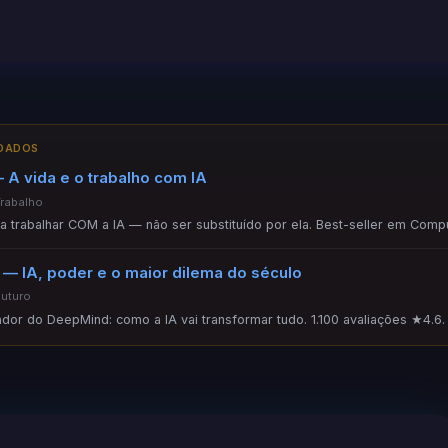
NDADOS
 A vida e o trabalho com IA
Trabalho
ara trabalhar COM a IA — não ser substituído por ela. Best-seller em Comp
— IA, poder e o maior dilema do século
Futuro
ador do DeepMind: como a IA vai transformar tudo. 1.100 avaliações ★4.6.