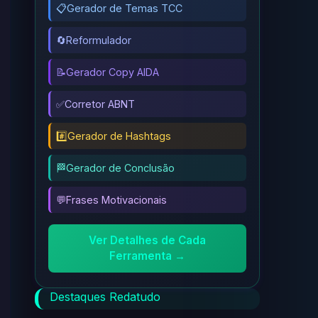
📋
Gerador de Temas TCC
🔄
Reformulador
📝
Gerador Copy AIDA
✅
Corretor ABNT
#️⃣
Gerador de Hashtags
🏁
Gerador de Conclusão
💬
Frases Motivacionais
Ver Detalhes de Cada
Ferramenta →
Destaques Redatudo