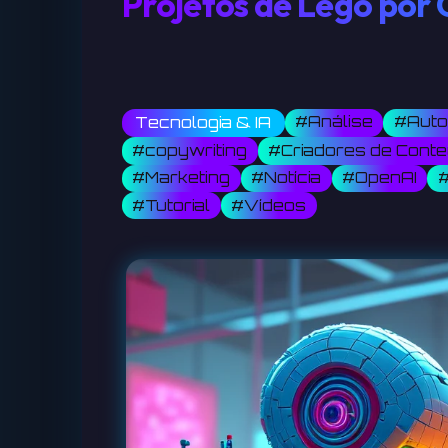
Projetos de Lego por
#Análise
#Aut
Tecnologia & IA
#copywriting
#Criadores de Cont
#Marketing
#Notícia
#OpenAI
#Tutorial
#Vídeos