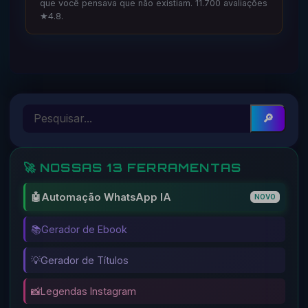
que você pensava que não existiam. 11.700 avaliações
★4.8.
🔎
🚀 NOSSAS 13 FERRAMENTAS
🤖
Automação WhatsApp IA
NOVO
📚
Gerador de Ebook
💡
Gerador de Títulos
📸
Legendas Instagram