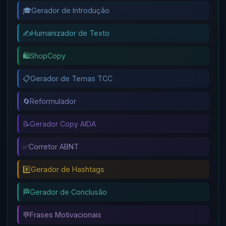
🎓
Gerador de Introdução
✍️
Humanizador de Texto
🛍️
ShopCopy
📋
Gerador de Temas TCC
🔄
Reformulador
📝
Gerador Copy AIDA
✅
Corretor ABNT
#️⃣
Gerador de Hashtags
🏁
Gerador de Conclusão
💬
Frases Motivacionais