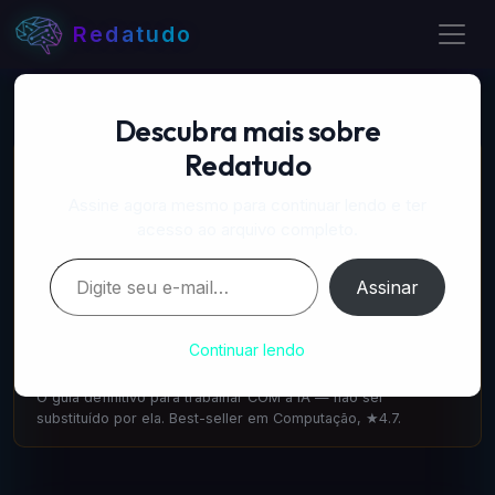
Redatudo
Descubra mais sobre
Redatudo
📚 LIVROS RECOMENDADOS
A Próxima Onda — IA, poder e o maior dilema do
Assine agora mesmo para continuar lendo e ter
século
acesso ao arquivo completo.
amazon.com.br
·
IA & Futuro
Digite seu e-mail…
Escrito pelo cofundador do DeepMind: como a IA vai
Assinar
transformar tudo. 1.100 avaliações ★4.6.
Cointeligência — A vida e o trabalho com IA
Continuar lendo
amazon.com.br
·
IA & Trabalho
O guia definitivo para trabalhar COM a IA — não ser
substituído por ela. Best-seller em Computação, ★4.7.