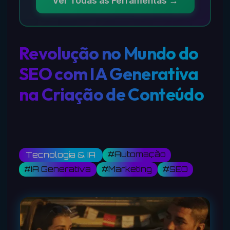
Ver Todas as Ferramentas →
Revolução no Mundo do
SEO com IA Generativa
na Criação de Conteúdo
#Automação
Tecnologia & IA
#IA Generativa
#Marketing
#SEO