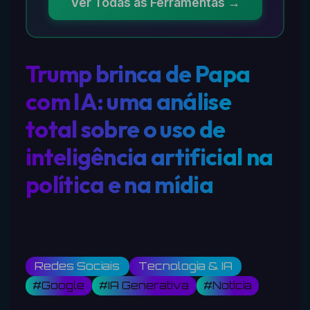
Ver Todas as Ferramentas →
Trump brinca de Papa
com IA: uma análise
total sobre o uso de
inteligência artificial na
política e na mídia
Redes Sociais
Tecnologia & IA
#Google
#IA Generativa
#Notícia