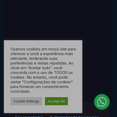
Usamos cookies em nosso site para
oferecer a você a experiência mais
relevante, lembrando suas
preferências e visitas repetidas. Ao
clicar em “Aceitar tudo”, você
concorda com o uso de TODOS os
cookies. No entanto, você pode
visitar "Configurações de cookies"
para fornecer um consentimento
controlado.
Cookie Settings
Accept All
📚 LIVROS RECOMENDADOS