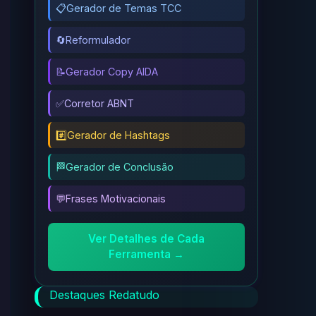
📋
Gerador de Temas TCC
🔄
Reformulador
📝
Gerador Copy AIDA
✅
Corretor ABNT
#️⃣
Gerador de Hashtags
🏁
Gerador de Conclusão
💬
Frases Motivacionais
Ver Detalhes de Cada
Ferramenta →
Destaques Redatudo