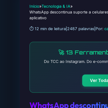
Início
»
Tecnologia & IA
»
WhatsApp descontinua suporte a celulares
aplicativo
⏱️ 12 min de leitura
|
2487 palavras
|
Por:
c
🚀 13 Ferrament
Do TCC ao Instagram. Do e-comme
Ver Tod
WhatsApp descontinua