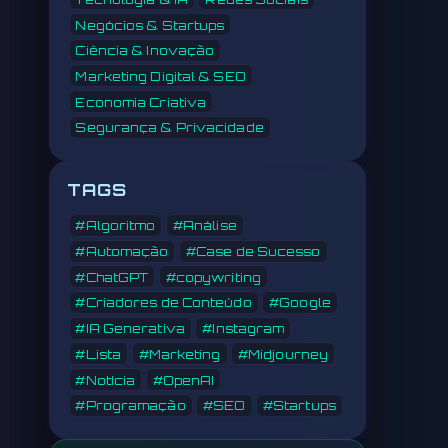
Negócios & Startups
Ciência & Inovação
Marketing Digital & SEO
Economia Criativa
Segurança & Privacidade
TAGS
#Algoritmo
#Análise
#Automação
#Case de Sucesso
#ChatGPT
#copywriting
#Criadores de Conteúdo
#Google
#IA Generativa
#Instagram
#Lista
#Marketing
#Midjourney
#Notícia
#OpenAI
#Programação
#SEO
#Startups