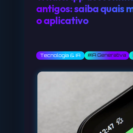
antigos: saiba quais
o aplicativo
#IA Generativa
Tecnologia & IA