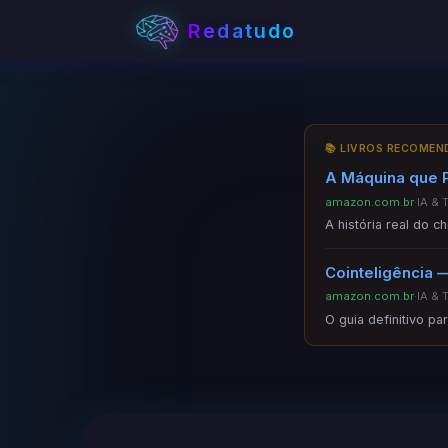
Redatudo
📚 LIVROS RECOME
A Máquina que 
amazon.com.br
·
IA & 
A história real do c
Cointeligência —
amazon.com.br
·
IA & 
O guia definitivo p