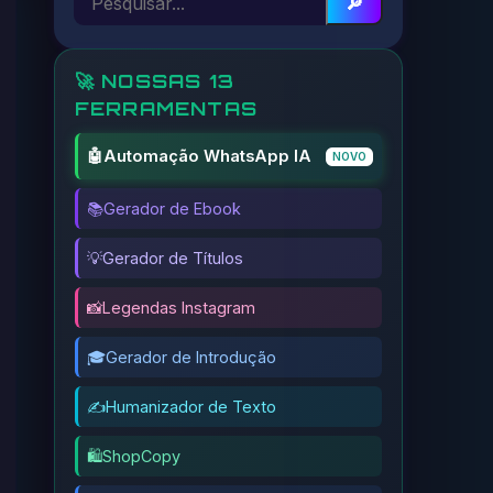
🔎
🚀 NOSSAS 13
FERRAMENTAS
🤖
Automação WhatsApp IA
NOVO
📚
Gerador de Ebook
💡
Gerador de Títulos
📸
Legendas Instagram
🎓
Gerador de Introdução
✍️
Humanizador de Texto
🛍️
ShopCopy