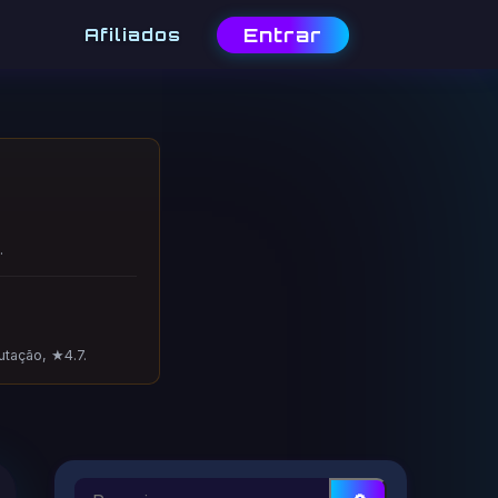
Entrar
Afiliados
.
utação, ★4.7.