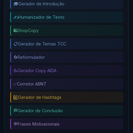
🎓
Gerador de Introdução
✍️
Humanizador de Texto
🛍️
ShopCopy
📋
Gerador de Temas TCC
🔄
Reformulador
📝
Gerador Copy AIDA
✅
Corretor ABNT
#️⃣
Gerador de Hashtags
🏁
Gerador de Conclusão
💬
Frases Motivacionais